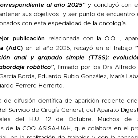
correspondiente al año 2025"
y concluyó con e
antener sus objetivos y ser punto de encuentro e
ionados con esta especialidad de la oncología.
jor publicación
relacionada con la O.Q. , apar
ía
(AdC)
"
en el año 2025, recayó en el trabajo
ción anal y grapado simple (TTSS): evolució
abordaje robótico"
, firmado por los Drs Alfredo
er García Borda, Eduardo Rubio González, María Lab
uardo Ferrero Herrerto.
de difusión científica de aparición reciente orie
el Servicio de Cirugía General, del Aparato Diges
ales del H.U. 12 de Octubre. Muchos de s
os de la COQ ASISA-UAH, que colabora en el pr
ial, en la realización de trabajos y con la conc