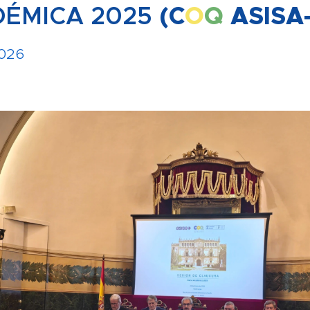
ÉMICA 2025
(C
O
Q
ASISA
2026