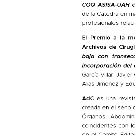
COQ
ASISA-UAH
de la Cátedra en m
profesionales relac
Premio a la me
El
Archivos
de Cirug
baja con transec
incorporación del
García Villar, Javi
Alias Jimenez y Ed
AdC
es una revista 
creada en el seno d
Órganos Abdomin
coincidentes con l
en el Comité Editor