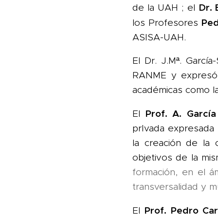
Dr. 
de la UAH ; el
Ped
los Profesores
ASISA-UAH.
El Dr. J.Mª. Garcí
RANME y expresó e
académicas como l
Prof. A. Garcí
El
prIvada expresada 
la creación de la 
objetivos de la mi
formación, en el á
transversalidad y mu
Prof. Pedro Ca
El