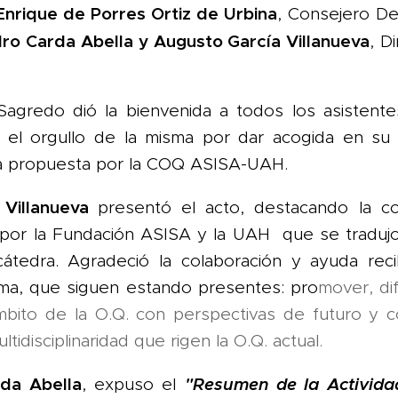
Enrique de Porres Ortiz de Urbina
, Consejero D
ro Carda Abella y Augusto García Villanueva
, D
a-Sagredo dió la bienvenida a todos los asisten
l orgullo de la misma por dar acogida en su 
a propuesta por la COQ ASISA-UAH.
a Villanueva
presentó el acto, destacando la co
por la Fundación ASISA y la UAH que se traduj
cátedra. Agradeció la colaboración y ayuda reci
sma, que siguen estando presentes: pro
mover, dif
mbito de la O.Q. con perspectivas de futuro y c
ltidisciplinaridad que rigen la O.Q. actual.
rda Abella
"Resumen de la Activida
, expuso el