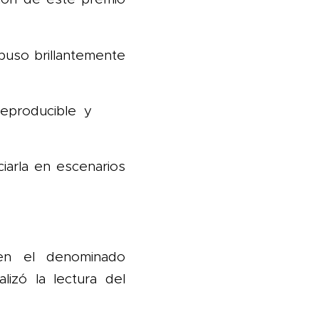
puso brillantemente
o, reproducible y
ciarla en escenarios
en el denominado
lizó la lectura del