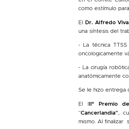
como estímulo para 
Dr. Alfredo Viv
El
una síntesis del tr
- La técnica TTS
oncologicamente vál
- La cirugía robóti
anatómicamente co
Se le hizo entrega d
IIº
Premio de
El I
Cancerlandia"
"
, c
mismo. Al finalizar 