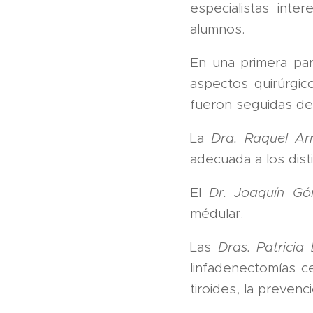
especialistas inte
alumnos.
En una primera part
aspectos quirúrgic
fueron seguidas de
La
Dra. Raquel Ar
adecuada a los disti
El
Dr. Joaquín G
médular.
Las
Dras. Patrici
linfadenectomías ce
tiroides, la preven